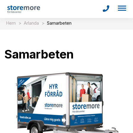
Togg
navi
Hem
>
Arlanda
>
Samarbeten
Samarbeten